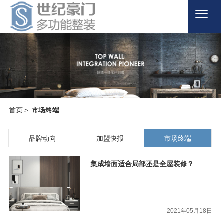
首页

关于品牌

产品商城

首页
>
市场终端
案例欣赏

新闻百科

品牌动向
加盟快报
市场终端
客户服务

集成墙面适合局部还是全屋装修？
联系我们


招商加盟
2021年05月18日