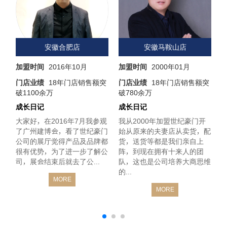
安徽合肥店
安徽马鞍山店
加盟时间
2016年10月
加盟时间
2000年01月
突
门店业绩
18年门店销售额突
门店业绩
18年门店销售额突
破1100余万
破780余万
成长日记
成长日记
豪
大家好，在2016年7月我参观
我从2000年加盟世纪豪门开
大
是
了广州建博会，看了世纪豪门
始从原来的夫妻店从卖货，配
动
公司的展厅觉得产品及品牌都
货，送货等都是我们亲自上
比
很有优势，为了进一步了解公
阵，到现在拥有十来人的团
司，展会结束后就去了公...
队，这也是公司培养大商思维
2
的...
MORE
MORE