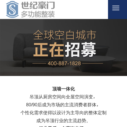
首页

关于品牌

产品商城

案例欣赏

新闻百科

顶墙一体化
客户服务

吊顶从厨房空间向全屋空间演变，
联系我们

80/90后成为市场的主流消费者群体，
个性化需求使得以设计为主导向的整体定制

招商加盟
成为吊顶行业的主流趋势。

门店形象