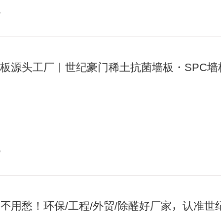
讯
板源头工厂｜世纪豪门稀土抗菌墙板・SPC墙
讯
不用愁！环保/工程/外贸/除醛好厂家，认准世