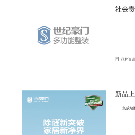
社会责

品牌资
新品上
集成墙