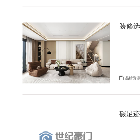
装修选

品牌资
碳足迹