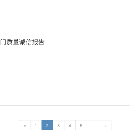
讯
门质量诚信报告
讯
«
1
2
3
4
5
…
»