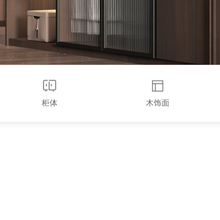
柜体
木饰面