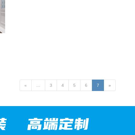
«
…
3
4
5
6
7
»