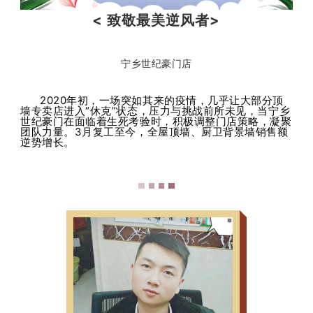

门店形象
< 致敬最美逆风者>
宁乡世纪豪门店
2020年初，一场突如其来的疫情，几乎让大部分顶
墙专卖店进入“休克”状态，压力与挑战前所未见，当宁乡
世纪豪门在面临着生死考验时，积极调整门店策略，凝聚
团队力量。3月复工至今，全屋顶墙、厨卫背景墙销售额
逆势增长。