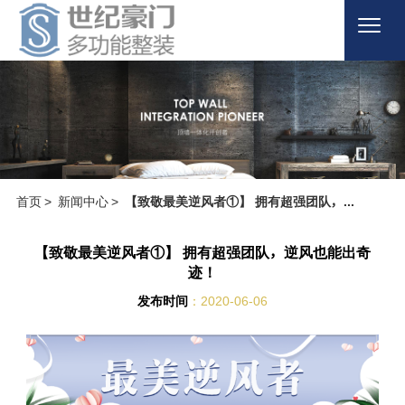
首页

关于品牌

产品商城

首页
>
新闻中心
>
【致敬最美逆风者①】 拥有超强团队，...
案例欣赏

新闻百科

【致敬最美逆风者①】 拥有超强团队，逆风也能出奇
迹！
客户服务

发布时间
：2020-06-06
联系我们


招商加盟