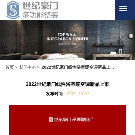
首页

关于品牌

产品商城

首页
>
新闻中心
>
2022世纪豪门线性浴室暖空调新品上...
案例欣赏

新闻百科

2022世纪豪门线性浴室暖空调新品上市
发布时间
：2022-10-07
客户服务

联系我们


招商加盟