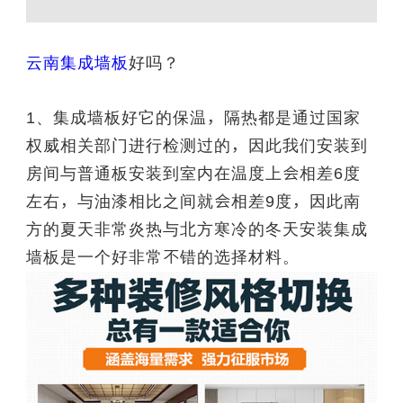
云南集成墙板
好吗？
1、集成墙板好它的保温，隔热都是通过国家
权威相关部门进行检测过的，因此我们安装到
房间与普通板安装到室内在温度上会相差6度
左右，与油漆相比之间就会相差9度，因此南
方的夏天非常炎热与北方寒冷的冬天安装集成
墙板是一个好非常不错的选择材料。